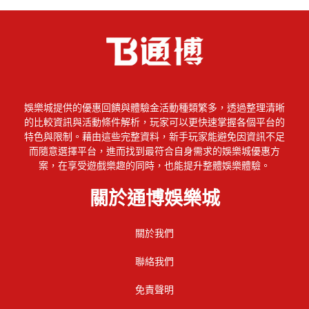
通博娛樂城官網
通博投注
通博登入
通博評價
通博體育
運彩比分
體育投注
娛樂城提供的優惠回饋與體驗金活動種類繁多，透過整理清晰
的比較資訊與活動條件解析，玩家可以更快速掌握各個平台的
特色與限制。藉由這些完整資料，新手玩家能避免因資訊不足
而隨意選擇平台，進而找到最符合自身需求的娛樂城優惠方
案，在享受遊戲樂趣的同時，也能提升整體娛樂體驗。
關於通博娛樂城
關於我們
聯絡我們
免責聲明