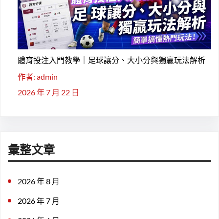
體育投注入門教學｜足球讓分、大小分與獨贏玩法解析
作者: admin
2026 年 7 月 22 日
彙整文章
2026 年 8 月
2026 年 7 月