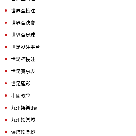
世界盃投注
世界盃決賽
世界盃足球
世足投注平台
世足杯投注
世足賽事表
世足運彩
串關教學
九州娛樂tha
九州娛樂城
優塔娛樂城