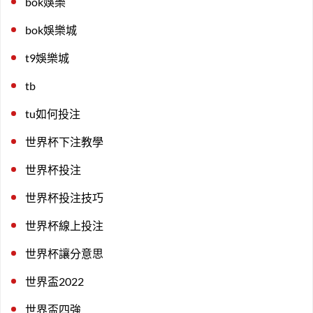
bok娛樂
bok娛樂城
t9娛樂城
tb
tu如何投注
世界杯下注教學
世界杯投注
世界杯投注技巧
世界杯線上投注
世界杯讓分意思
世界盃2022
世界盃四強