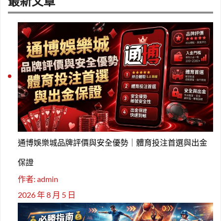
最新文章
c
h
通博娛樂城品牌評價與安全優勢｜體育投注首選與出金
保證
作者: admin
2026 年 8 月 5 日