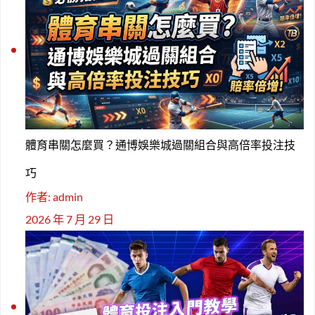
體育串關怎麼買？通博娛樂城過關組合與高倍率投注技
巧
作者: admin
2026 年 7 月 29 日