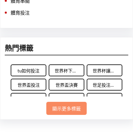
體育串關
體育投注
熱門標籤
tu如何投注
世界杯下注教學
世界杯讓分意思
世界盃投注
世界盃決賽
世足投注平台
世足杯投注
世足賽事表
世足運彩
顯示更多標籤
娛樂城
娛樂城體驗金
戰神賽特2
老虎機
通博APP
通博娛樂城