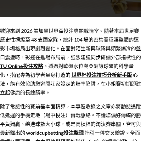
歡迎來到 2026 美加墨世界盃投注專題戰情室。隨著本屆世足賽
歷史性擴編至 48 支國家隊，總計 104 場的密集賽程讓整體的運
彩市場格局出現劇烈變化。在面對陌生新興球隊與頻繁爆冷的盤
口震盪時，彩迷在進場布局前，強烈建議同步研讀外部指標性的
TU Online投注攻略
。透過對歐盤水位與亞洲讓球盤的科學量
化，搭配專為初學者量身打造的
世界杯投注技巧分析新手版
心
法，能有效協助您避開莊家設定的賠率陷阱，在小組賽初期即建
立起健康的長線勝率。
除了常態性的賽前基本面精算，本專區收錄之文章亦將動態追蹤
低延遲的手機走地（場中投注）實戰脈絡。不論您偏好傳統的勝
平負獨贏、總進球數大小球，或是高槓桿的淘汰賽串關，皆可與
最新釋出的
worldcupbetting投注整理
指引一併交叉驗證。全面