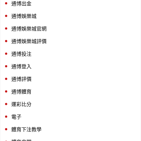
通博出金
通博娛樂城
通博娛樂城官網
通博娛樂城評價
通博投注
通博登入
通博評價
通博體育
運彩比分
電子
體育下注教學