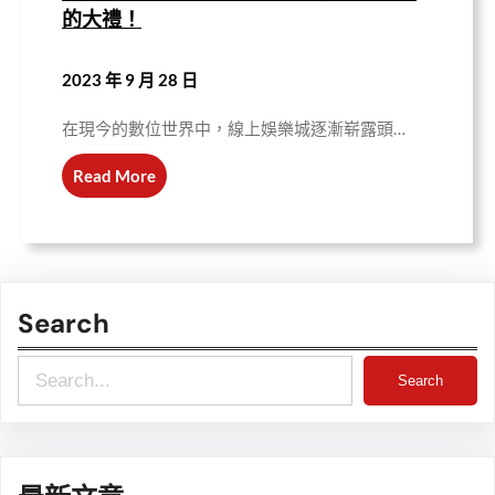
的大禮！
2023 年 9 月 28 日
在現今的數位世界中，線上娛樂城逐漸崭露頭…
Read More
Search
S
Search
e
a
r