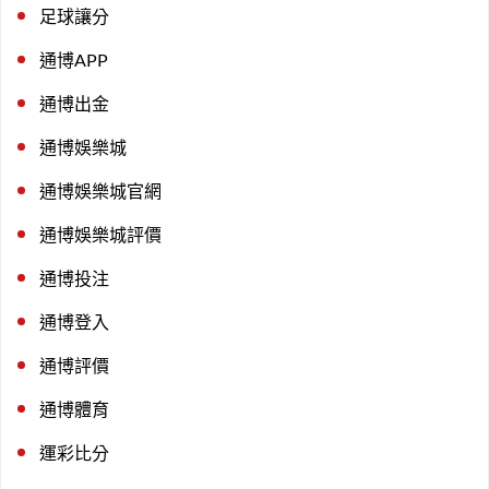
足球讓分
通博APP
通博出金
通博娛樂城
通博娛樂城官網
通博娛樂城評價
通博投注
通博登入
通博評價
通博體育
運彩比分