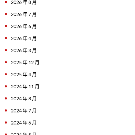
2026 年 8 月
2026 年 7 月
2026 年 6 月
2026 年 4 月
2026 年 3 月
2025 年 12 月
2025 年 4 月
2024 年 11 月
2024 年 8 月
2024 年 7 月
2024 年 6 月
2024 年 5 月