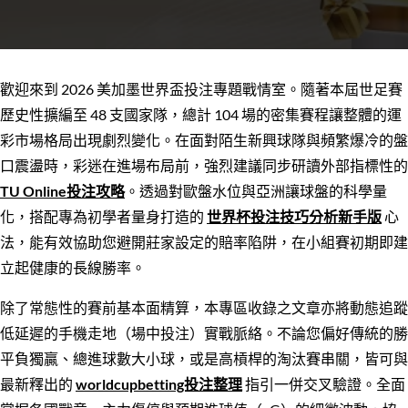
歡迎來到 2026 美加墨世界盃投注專題戰情室。隨著本屆世足賽
歷史性擴編至 48 支國家隊，總計 104 場的密集賽程讓整體的運
彩市場格局出現劇烈變化。在面對陌生新興球隊與頻繁爆冷的盤
口震盪時，彩迷在進場布局前，強烈建議同步研讀外部指標性的
TU Online投注攻略
。透過對歐盤水位與亞洲讓球盤的科學量
化，搭配專為初學者量身打造的
世界杯投注技巧分析新手版
心
法，能有效協助您避開莊家設定的賠率陷阱，在小組賽初期即建
立起健康的長線勝率。
除了常態性的賽前基本面精算，本專區收錄之文章亦將動態追蹤
低延遲的手機走地（場中投注）實戰脈絡。不論您偏好傳統的勝
平負獨贏、總進球數大小球，或是高槓桿的淘汰賽串關，皆可與
最新釋出的
worldcupbetting投注整理
指引一併交叉驗證。全面