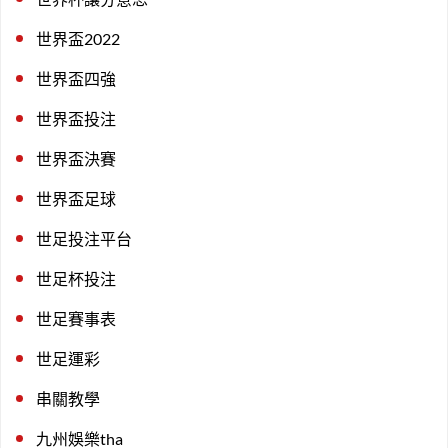
世界盃2022
世界盃四強
世界盃投注
世界盃決賽
世界盃足球
世足投注平台
世足杯投注
世足賽事表
世足運彩
串關教學
九州娛樂tha