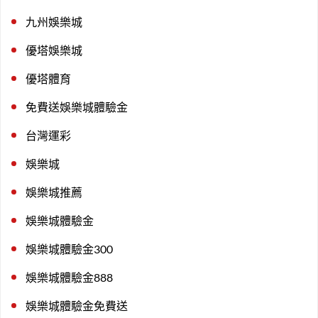
九州娛樂城
優塔娛樂城
優塔體育
免費送娛樂城體驗金
台灣運彩
娛樂城
娛樂城推薦
娛樂城體驗金
娛樂城體驗金300
娛樂城體驗金888
娛樂城體驗金免費送