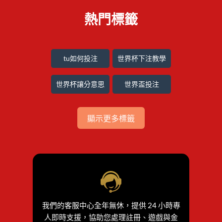
熱門標籤
tu如何投注
世界杯下注教學
世界杯讓分意思
世界盃投注
世界盃決賽
世足投注平台
顯示更多標籤
世足杯投注
世足賽事表
世足運彩
娛樂城
娛樂城體驗金
老虎機
我們的客服中心全年無休，提供 24 小時專
通博APP
通博娛樂城
人即時支援，協助您處理註冊、遊戲與金