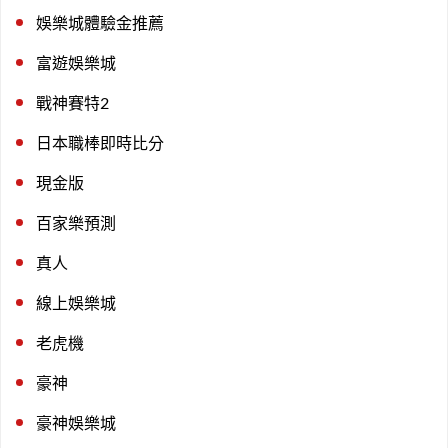
娛樂城體驗金推薦
富遊娛樂城
戰神賽特2
日本職棒即時比分
現金版
百家樂預測
真人
線上娛樂城
老虎機
豪神
豪神娛樂城