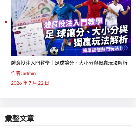
體育投注入門教學｜足球讓分、大小分與獨贏玩法解析
作者: admin
2026 年 7 月 22 日
彙整文章