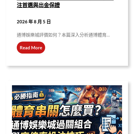
注首選與出金保證
2026 年 8 月 5 日
通博娛樂城評價如何？本篇深入分析通博體育…
Read More