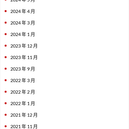
2024 年 4 月
2024 年 3 月
2024 年 1 月
2023 年 12 月
2023 年 11 月
2023 年 9 月
2022 年 3 月
2022 年 2 月
2022 年 1 月
2021 年 12 月
2021 年 11 月