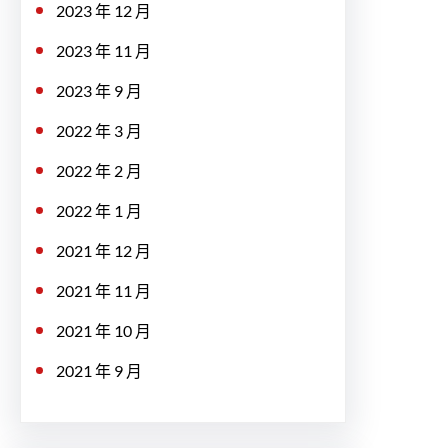
2023 年 12 月
2023 年 11 月
2023 年 9 月
2022 年 3 月
2022 年 2 月
2022 年 1 月
2021 年 12 月
2021 年 11 月
2021 年 10 月
2021 年 9 月