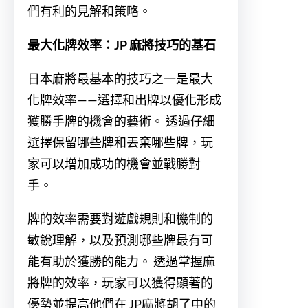
們有利的見解和策略。
最大化牌效率：JP 麻將技巧的基石
日本麻將最基本的技巧之一是最大
化牌效率——選擇和出牌以優化形成
獲勝手牌的機會的藝術。 透過仔細
選擇保留哪些牌和丟棄哪些牌，玩
家可以增加成功的機會並戰勝對
手。
牌的效率需要對遊戲規則和機制的
敏銳理解，以及預測哪些牌最有可
能有助於獲勝的能力。 透過掌握麻
將牌的效率，玩家可以獲得顯著的
優勢並提高他們在 JP麻將胡了中的