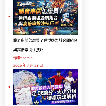
體育串關怎麼買？通博娛樂城過關組合
與高倍率投注技巧
作者: admin
2026 年 7 月 29 日