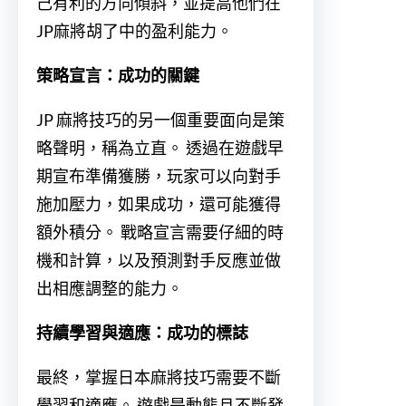
己有利的方向傾斜，並提高他們在
JP麻將胡了中的盈利能力。
策略宣言：成功的關鍵
JP 麻將技巧的另一個重要面向是策
略聲明，稱為立直。 透過在遊戲早
期宣布準備獲勝，玩家可以向對手
施加壓力，如果成功，還可能獲得
額外積分。 戰略宣言需要仔細的時
機和計算，以及預測對手反應並做
出相應調整的能力。
持續學習與適應：成功的標誌
最終，掌握日本麻將技巧需要不斷
學習和適應。 遊戲是動態且不斷發