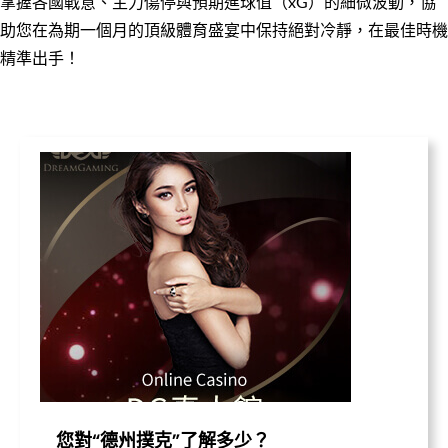
掌握各國戰意、主力傷停與預期進球值（xG）的細微波動，協
助您在為期一個月的頂級體育盛宴中保持絕對冷靜，在最佳時機
精準出手！
您對“德州撲克”了解多少？