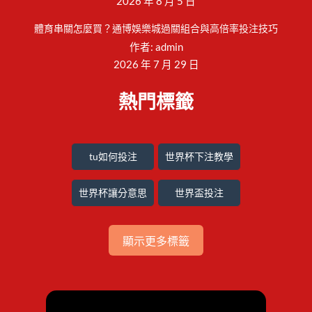
2026 年 8 月 5 日
體育串關怎麼買？通博娛樂城過關組合與高倍率投注技巧
作者: admin
2026 年 7 月 29 日
熱門標籤
tu如何投注
世界杯下注教學
世界杯讓分意思
世界盃投注
世界盃決賽
世足投注平台
顯示更多標籤
世足杯投注
世足賽事表
世足運彩
娛樂城