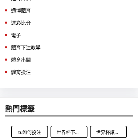
通博體育
運彩比分
電子
體育下注教學
體育串關
體育投注
熱門標籤
tu如何投注
世界杯下注教學
世界杯讓分意思