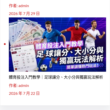
作者: admin
2026 年 7 月 29 日
體育投注入門教學｜足球讓分、大小分與獨贏玩法解析
作者: admin
2026 年 7 月 22 日