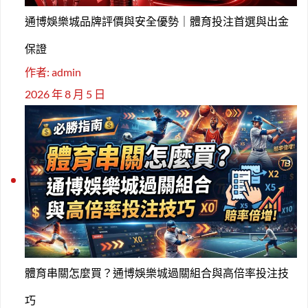
通博娛樂城品牌評價與安全優勢｜體育投注首選與出金
保證
作者: admin
2026 年 8 月 5 日
體育串關怎麼買？通博娛樂城過關組合與高倍率投注技
巧