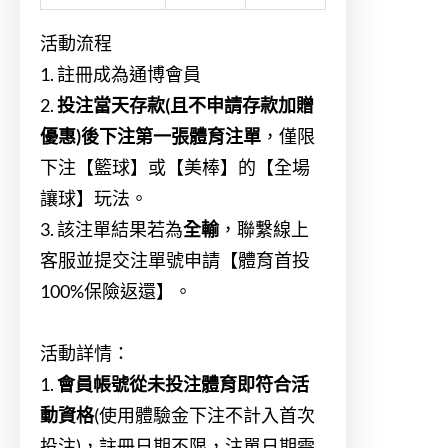
活動流程
1. 註冊成為通博會員
2.
投注當天存款(且不申請存款加贈
優惠)後下注第一張體育注單
，僅限
下注【籃球】或【美棒】的【全場
讓球】玩法。
3. 該注單結果若為
全輸
，聯繫線上
客服並提交注單號申請【體育首投
100%保險返還】。
活動詳情：
1.
會員帳號從未投注體育即符合活
動資格
(使用體驗金下注不計入首次
投注)，註冊日期不限，注單日期需