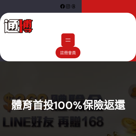
跳
Facebook
Instagram
Threads
至
主
要
內
容
註冊會員
體育首投100%保險返還