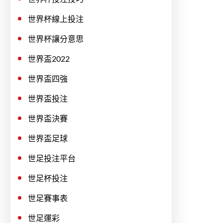
世界杯線上投注
世界杯讓分意思
世界盃2022
世界盃四強
世界盃投注
世界盃決賽
世界盃足球
世足投注平台
世足杯投注
世足賽事表
世足運彩