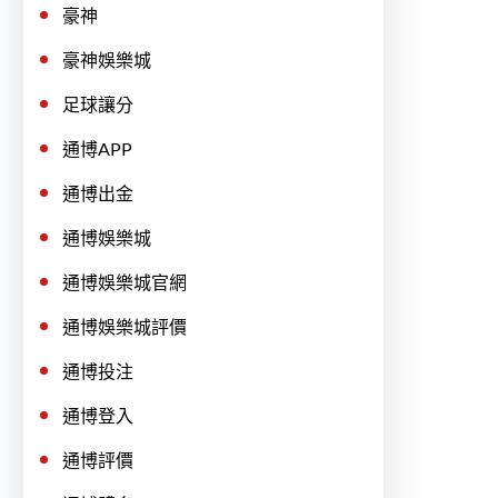
豪神
豪神娛樂城
足球讓分
通博APP
通博出金
通博娛樂城
通博娛樂城官網
通博娛樂城評價
通博投注
通博登入
通博評價