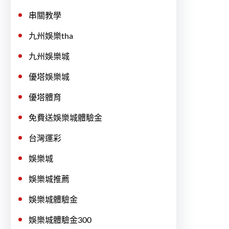
串關教學
九州娛樂tha
九州娛樂城
優塔娛樂城
優塔體育
免費送娛樂城體驗金
台灣運彩
娛樂城
娛樂城推薦
娛樂城體驗金
娛樂城體驗金300