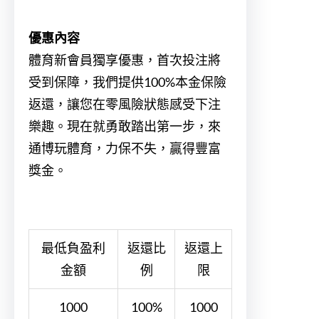
優惠內容
體育新會員獨享優惠，首次投注將
受到保障，我們提供100%本金保險
返還，讓您在零風險狀態感受下注
樂趣。現在就勇敢踏出第一步，來
通博玩體育，力保不失，贏得豐富
獎金。
最低負盈利
返還比
返還上
金額
例
限
1000
100%
1000