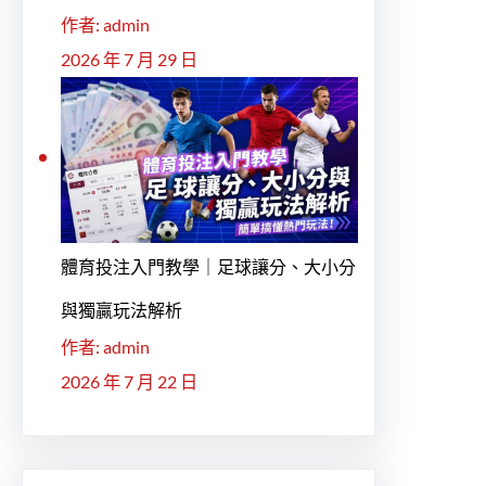
作者: admin
2026 年 7 月 29 日
體育投注入門教學｜足球讓分、大小分
與獨贏玩法解析
作者: admin
2026 年 7 月 22 日