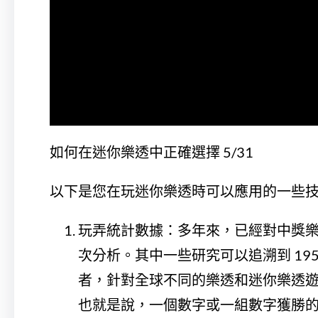
如何在迷你樂透中正確選擇 5/31
以下是您在玩迷你樂透時可以應用的一些
玩弄統計數據：多年來，已經對中獎
次分析。其中一些研究可以追溯到 19
者，針對全球不同的樂透和迷你樂透
也就是說，一個數字或一組數字獲勝