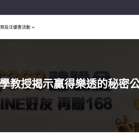
育投注
優惠活動
學教授揭示贏得樂透的秘密