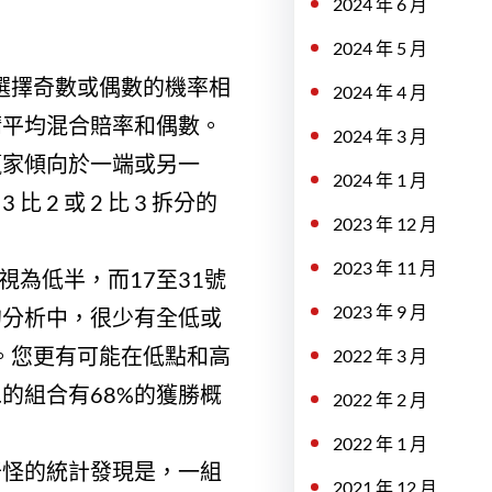
2024 年 6 月
2024 年 5 月
，選擇奇數或偶數的機率相
2024 年 4 月
請平均混合賠率和偶數。
2024 年 3 月
贏家傾向於一端或另一
2024 年 1 月
2 或 2 比 3 拆分的
2023 年 12 月
2023 年 11 月
視為低半，而17至31號
2023 年 9 月
的分析中，很少有全低或
。您更有可能在低點和高
2022 年 3 月
的組合有68%的獲勝概
2022 年 2 月
2022 年 1 月
奇怪的統計發現是，一組
2021 年 12 月