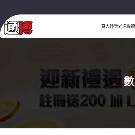
跳
至
主
真人娛樂
老虎機
體
要
內
容
數