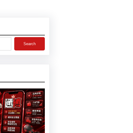
Search