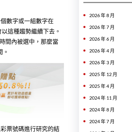
2026 年 8 月
一個數字或一組數字在
2026 年 7 月
會以這種趨勢繼續下去。
2026 年 6 月
的時間內被選中，那麼當
2026 年 4 月
間。
2026 年 3 月
2025 年 12 月
2025 年 4 月
2024 年 11 月
2024 年 8 月
2024 年 7 月
獎彩票號碼進行研究的結