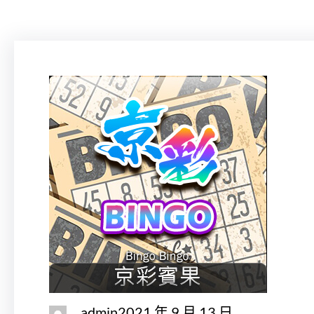
admin
2021 年 9 月 13 日