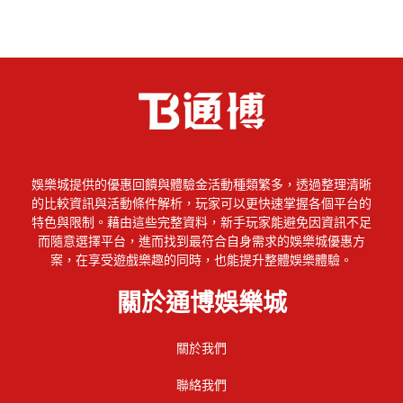
娛樂城體驗金
戰神賽特2
老虎機
通博APP
通博娛樂城
通博娛樂城官網
通博投注
通博登入
娛樂城提供的優惠回饋與體驗金活動種類繁多，透過整理清晰
通博評價
通博體育
的比較資訊與活動條件解析，玩家可以更快速掌握各個平台的
特色與限制。藉由這些完整資料，新手玩家能避免因資訊不足
而隨意選擇平台，進而找到最符合自身需求的娛樂城優惠方
運彩比分
體育投注
案，在享受遊戲樂趣的同時，也能提升整體娛樂體驗。
關於通博娛樂城
關於我們
聯絡我們