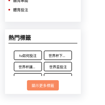
體育串關
體育投注
熱門標籤
tu如何投注
世界杯下注教學
世界杯讓分意思
世界盃投注
世界盃決賽
世足投注平台
顯示更多標籤
世足杯投注
世足賽事表
世足運彩
娛樂城