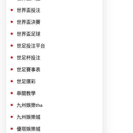
世界盃投注
世界盃決賽
世界盃足球
世足投注平台
世足杯投注
世足賽事表
世足運彩
串關教學
九州娛樂tha
九州娛樂城
優塔娛樂城