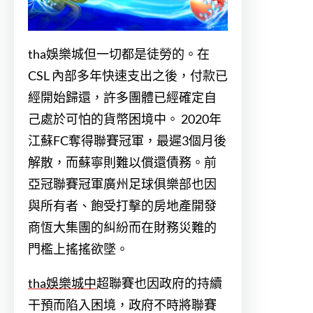
tha娛樂城但一切都是徒勞的。在
CSL 內部多年快速支出之後，付款已
經開始歸還，許多團體已經確定自
己處於可怕的貨幣困境中。 2020年
江蘇FC奪得聯賽冠軍，最遲3個月後
解散，而蘇寧則難以償還債務。前
亞冠聯賽冠軍廣州足球俱樂部也因
與所有者、飽受打擊的房地產開發
商恆大集團的糾紛而在財務災難的
門檻上搖搖欲墜。
tha娛樂城中
超聯賽也因政府的持續
干預而陷入困境，政府不時將聯賽