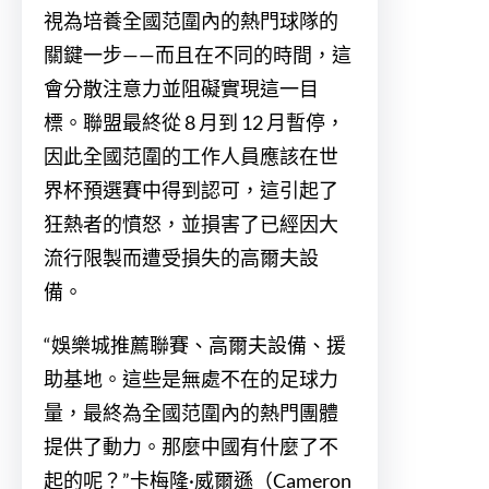
視為培養全國范圍內的熱門球隊的
關鍵一步——而且在不同的時間，這
會分散注意力並阻礙實現這一目
標。聯盟最終從 8 月到 12 月暫停，
因此全國范圍的工作人員應該在世
界杯預選賽中得到認可，這引起了
狂熱者的憤怒，並損害了已經因大
流行限製而遭受損失的高爾夫設
備。
“娛樂城推薦聯賽、高爾夫設備、援
助基地。這些是無處不在的足球力
量，最終為全國范圍內的熱門團體
提供了動力。那麼中國有什麼了不
起的呢？”卡梅隆·威爾遜（Cameron