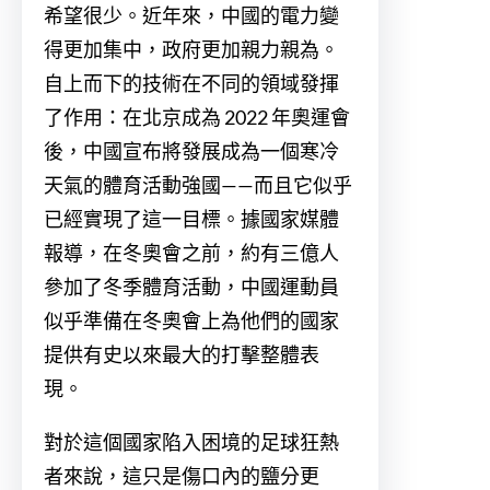
希望很少。近年來，中國的電力變
得更加集中，政府更加親力親為。
自上而下的技術在不同的領域發揮
了作用：在北京成為 2022 年奧運會
後，中國宣布將發展成為一個寒冷
天氣的體育活動強國——而且它似乎
已經實現了這一目標。據國家媒體
報導，在冬奧會之前，約有三億人
參加了冬季體育活動，中國運動員
似乎準備在冬奧會上為他們的國家
提供有史以來最大的打擊整體表
現。
對於這個國家陷入困境的足球狂熱
者來說，這只是傷口內的鹽分更