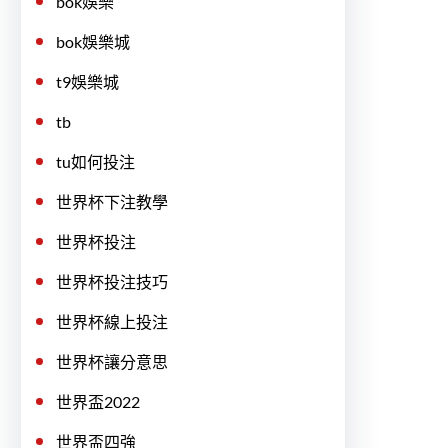
bok娛樂
bok娛樂城
t9娛樂城
tb
tu如何投注
世界杯下注教學
世界杯投注
世界杯投注技巧
世界杯線上投注
世界杯讓分意思
世界盃2022
世界盃四強