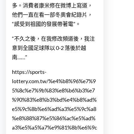
多。消費者康米修在微博上寫道，
他們一直在看一部冬奧會紀錄片，
“感受到祖國的發展帶著電”。
“不久之後，在我修改頻道後，我注
意到全國足球隊以 0-2 落後於越
南……”
https://sports-
lottery.com.tw/%e4%b8%96%e7%9
5%8c%e7%9b%83%e8%b6%b3%e7
%90%83%e8%b3%bd%e4%b8%ad%
e5%9c%8b%e6%ad%a3%e5%9c%a8
%e8%88%87%e5%86%ac%e5%ad%
a3%e5%a5%a7%e9%81%8b%e6%9c